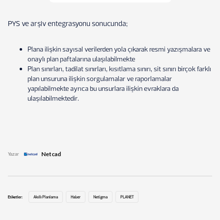
PYS ve arşiv entegrasyonu sonucunda;
Plana ilişkin sayısal verilerden yola çıkarak resmi yazışmalara ve
onaylı plan paftalarına ulaşılabilmekte
Plan sınırları, tadilat sınırları, kısıtlama sınırı, sit sınırı birçok farklı
plan unsuruna ilişkin sorgulamalar ve raporlamalar
yapılabilmekte ayrıca bu unsurlara ilişkin evraklara da
ulaşılabilmektedir.
Netcad
Yazar
Etiketler:
Akıllı Planlama
Haber
Netigma
PLANET