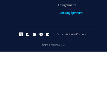
Fotogrametri
Tüm Blog İçerikleri
Kişisel Verilerin Korunması
Netcad Yazılım A.Ş. ©