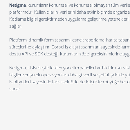
Netigma
, kurumların konumsal ve konumsal olmayan tüm verileri
platformdur. Kullanıcıların, verilerini daha etkin biçimde organi
Kodlama bilgisi gerektirmeden uygulama geliştirme yetenekleri sun
sağlar.
Platform, dinamik form tasarımı, esnek raporlama, harita tabanlı
süreçleri kolaylaştırır. Görsel iş akışı tasarımları sayesinde kar
dostu API ve SDK desteği, kurumların özel gereksinimlerine uyg
Netigma, kişiselleştirilebilen yönetim panelleri ve bildirim servisle
bilgilere erişerek operasyonları daha güvenli ve şeffaf şekilde yü
kabiliyetleri sayesinde farklı sektörlerde, küçükten büyüğe her öl
sunar.