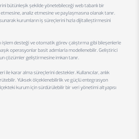
ni bütünleşik şekilde yönetebileceği web tabanlı bir
ze etmesine, analiz etmesine ve paylaşmasına olanak tanır.
arak kurumların iş süreçlerini hızla dijitalleştirmesini
 işlem desteği ve otomatik görev çalıştırma gibi bileşenlerle
maşık operasyonlar basit adımlarla modellenebilir. Geliştirici
un çözümler geliştirmesine imkan tanır.
ri ile karar alma süreçlerini destekler. Kullanıcılar, anlık
rütebilir. Yüksek ölçeklenebilirlik ve güçlü entegrasyon
çekteki kurum için sürdürülebilir bir veri yönetimi altyapısı