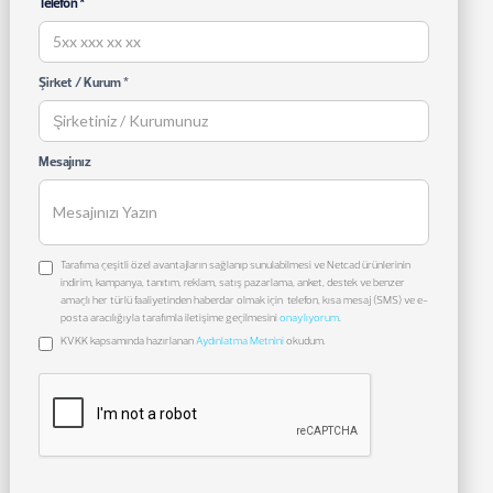
Telefon *
Şirket / Kurum *
Mesajınız
Tarafıma çeşitli özel avantajların sağlanıp sunulabilmesi ve Netcad ürünlerinin
indirim, kampanya, tanıtım, reklam, satış pazarlama, anket, destek ve benzer
amaçlı her türlü faaliyetinden haberdar olmak için telefon, kısa mesaj (SMS) ve e-
posta aracılığıyla tarafımla iletişime geçilmesini
onaylıyorum
.
KVKK kapsamında hazırlanan
Aydınlatma Metnini
okudum.