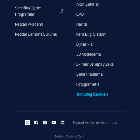
Akıllı Şehirler
Sertifika Eğitim
Programları
CAD
Netcad Akademi
Harita
Netcad Deneme Sürümü
Kent Bilgi Sistemi
Dijital İkiz
3D Modelleme
E-İmar ve Yapay Zeka
Şehir Planlama
Fotogrametri
Tüm Blog İçerikleri
Kişisel Verilerin Korunması
Netcad Yazılım A.Ş. ©