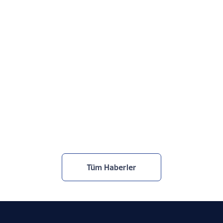
Netcad, TOBB Yapay Zekâ Zirvesi’ndeydi
30.7.2026
Tüm Haberler