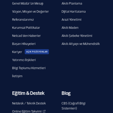
Genel Müdür'ün Mesajı
Akıllı Planlama
Vizyon, Misyon ve Değerler
Dijital Haritalama
Referanslarımız
Arazi Yönetimi
Kurumsal Politikalar
Akıllı Maden
Netcad'den Haberler
Akıllı Şebeke Yönetimi
Başarı Hikayeleri
Akıllı Altyapı ve Mühendislik
Kariyer
AÇIK POZİSYONLAR
Yatırımcı İlişkileri
Bilgi Toplumu Hizmetleri
İletişim
Eğitim & Destek
Blog
Netdesk / Teknik Destek
CBS (Coğrafi Bilgi
Sistemleri)
Online Eğitim Takvimi