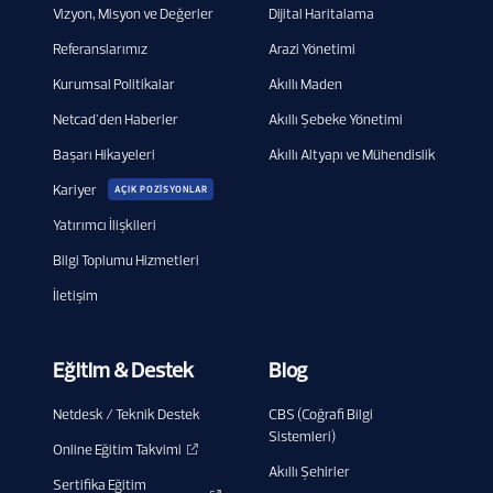
Vizyon, Misyon ve Değerler
Dijital Haritalama
Referanslarımız
Arazi Yönetimi
Kurumsal Politikalar
Akıllı Maden
Netcad'den Haberler
Akıllı Şebeke Yönetimi
Başarı Hikayeleri
Akıllı Altyapı ve Mühendislik
Kariyer
AÇIK POZİSYONLAR
Yatırımcı İlişkileri
Bilgi Toplumu Hizmetleri
İletişim
Eğitim & Destek
Blog
Netdesk / Teknik Destek
CBS (Coğrafi Bilgi
Sistemleri)
Online Eğitim Takvimi
Akıllı Şehirler
Sertifika Eğitim