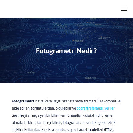
Fotogrametri Nedir?
Fotogrametri
; hava, kara veya insansız hava araçları (İHA/drone) ile
elde edilen görüntülerden, ölçülebilir ve
coğrafi referanslı veriler
üretmeyi amaçlayan bir bilim ve mühendislik disiplinidir. Temel
olarak, farklı açılardan çekilmiş fotoğraflar arasındaki geometrik
ilişkiler kullanılarak nokta bulutu, sayısal arazi modelleri (DTM),