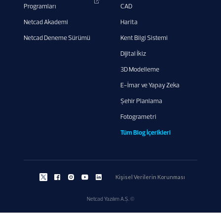
Programları
CAD
Netcad Akademi
Harita
Netcad Deneme Sürümü
Kent Bilgi Sistemi
Dijital İkiz
3D Modelleme
E-İmar ve Yapay Zeka
Şehir Planlama
Fotogrametri
Tüm Blog İçerikleri
Kişisel Verilerin Korunması
Netcad Yazılım A.Ş. ©