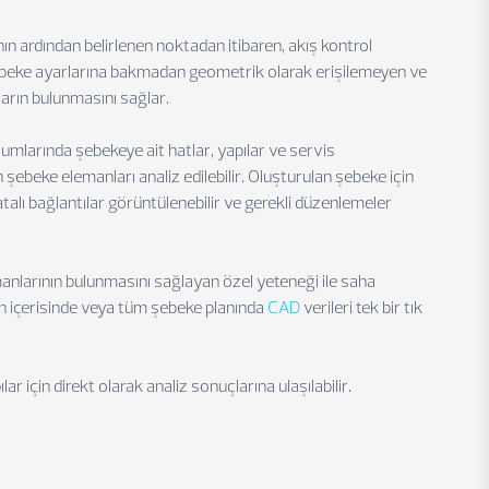
nın ardından belirlenen noktadan itibaren, akış kontrol
 Şebeke ayarlarına bakmadan geometrik olarak erişilemeyen ve
rın bulunmasını sağlar.
umlarında şebekeye ait hatlar, yapılar ve servis
şebeke elemanları analiz edilebilir. Oluşturulan şebeke için
talı bağlantılar görüntülenebilir ve gerekli düzenlemeler
anlarının bulunmasını sağlayan özel yeteneği ile saha
alan içerisinde veya tüm şebeke planında
CAD
verileri tek bir tık
lar için direkt olarak analiz sonuçlarına ulaşılabilir.