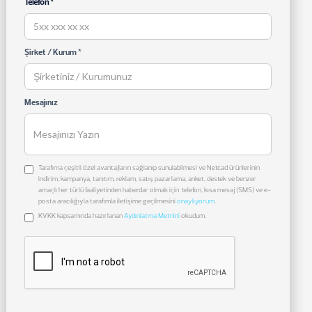
Telefon *
Şirket / Kurum *
Mesajınız
Tarafıma çeşitli özel avantajların sağlanıp sunulabilmesi ve Netcad ürünlerinin
indirim, kampanya, tanıtım, reklam, satış pazarlama, anket, destek ve benzer
amaçlı her türlü faaliyetinden haberdar olmak için telefon, kısa mesaj (SMS) ve e-
posta aracılığıyla tarafımla iletişime geçilmesini
onaylıyorum
.
KVKK kapsamında hazırlanan
Aydınlatma Metnini
okudum.