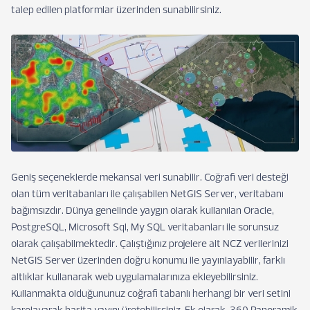
talep edilen platformlar üzerinden sunabilirsiniz.
Geniş seçeneklerde mekansal veri sunabilir. Coğrafi veri desteği
olan tüm veritabanları ile çalışabilen NetGIS Server, veritabanı
bağımsızdır. Dünya genelinde yaygın olarak kullanılan Oracle,
PostgreSQL, Microsoft Sql, My SQL veritabanları ile sorunsuz
olarak çalışabilmektedir. Çalıştığınız projelere ait NCZ verilerinizi
NetGIS Server üzerinden doğru konumu ile yayınlayabilir, farklı
altlıklar kullanarak web uygulamalarınıza ekleyebilirsiniz.
Kullanmakta olduğununuz coğrafi tabanlı herhangi bir veri setini
karolayarak harita yayını üretebilirsiniz. Ek olarak, 360 Panoramik