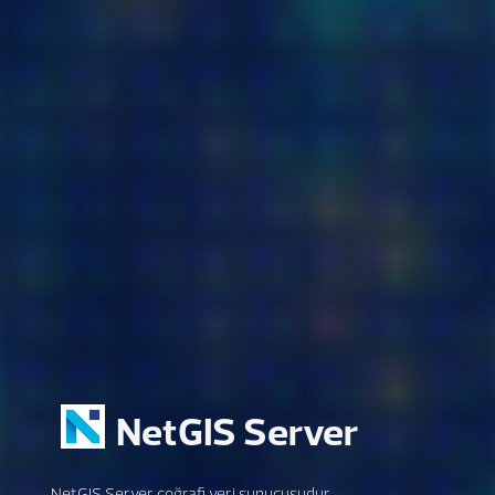
NetGIS Server
NetGIS Server coğrafi veri sunucusudur.