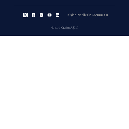
Kişisel Verilerin Korunması
Netcad Yazılım A.Ş. ©