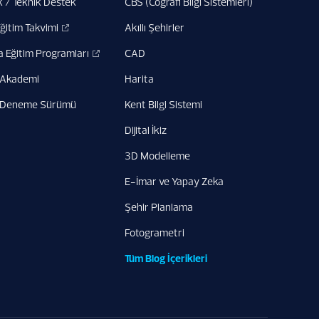
 / Teknik Destek
CBS (Coğrafi Bilgi Sistemleri)
Eğitim Takvimi
Akıllı Şehirler
a Eğitim Programları
CAD
 Akademi
Harita
 Deneme Sürümü
Kent Bilgi Sistemi
Dijital İkiz
3D Modelleme
E-İmar ve Yapay Zeka
Şehir Planlama
Fotogrametri
Tüm Blog İçerikleri