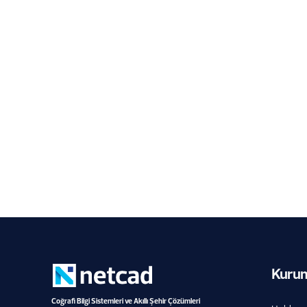
Netcad Bir Kez Daha CBS Sektör
Birincisi
6.8.2026
Kuru
Coğrafi Bilgi Sistemleri ve Akıllı Şehir Çözümleri