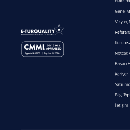
Hakkım
Genel M
Vizyon, 
Referan
Kurumsal
Netcad'
Başarı H
Kariyer
Yatırımcı
Bilgi To
İletişim