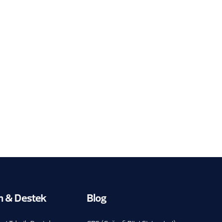
Netcad, TOBB Yapay Zekâ
Zirvesi’ndeydi
30.7.2026
m & Destek
Blog