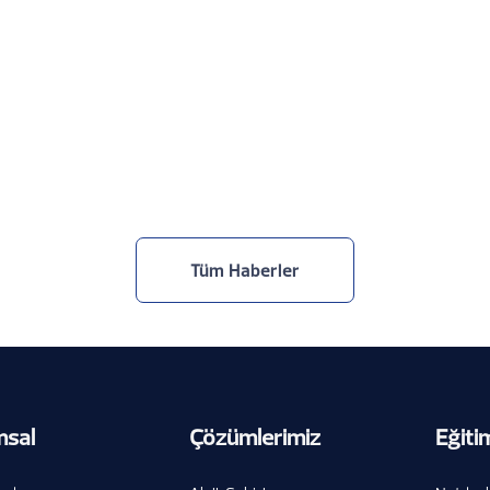
Bornova’da Akıllı Şehir Dönemi
31.7.2026
Tüm Haberler
msal
Çözümlerimiz
Eğiti