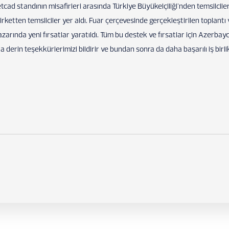
tcad standının misafirleri arasında Türkiye Büyükelçiliği'nden temsilcil
şirketten temsilciler yer aldı. Fuar çerçevesinde gerçekleştirilen toplantı 
arında yeni fırsatlar yaratıldı. Tüm bu destek ve fırsatlar için Azerbay
 derin teşekkürlerimizi bildirir ve bundan sonra da daha başarılı iş birli