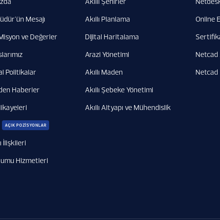
ızda
Akıllı Şehirler
Netdesk
üdür'ün Mesajı
Akıllı Planlama
Online 
Misyon ve Değerler
Dijital Haritalama
Sertifik
slarımız
Arazi Yönetimi
Netcad
 Politikalar
Akıllı Maden
Netcad
den Haberler
Akıllı Şebeke Yönetimi
ikayeleri
Akıllı Altyapı ve Mühendislik
AÇIK POZİSYONLAR
 İlişkileri
plumu Hizmetleri