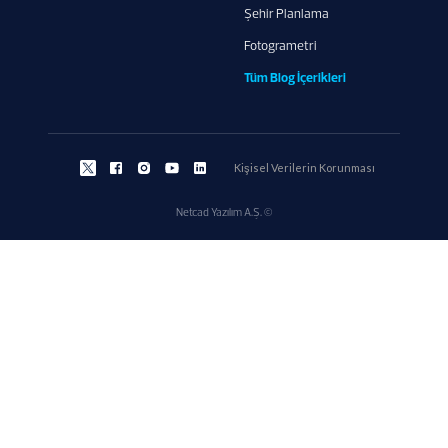
Şehir Planlama
Fotogrametri
Tüm Blog İçerikleri
Kişisel Verilerin Korunması
Netcad Yazılım A.Ş. ©