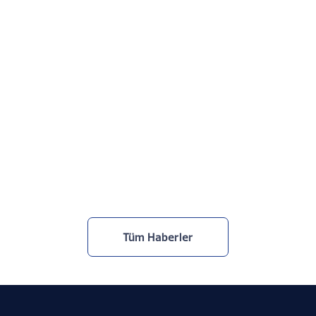
Netcad, TOBB Yapay Zekâ Zirvesi’ndeydi
30.7.2026
Tüm Haberler