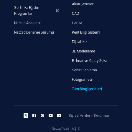
Akıllı Şehirler
Sertifika Eğitim
Programları
CAD
Netcad Akademi
Harita
Netcad Deneme Sürümü
Kent Bilgi Sistemi
Dijital İkiz
3D Modelleme
E-İmar ve Yapay Zeka
Şehir Planlama
Fotogrametri
Tüm Blog İçerikleri
Kişisel Verilerin Korunması
Netcad Yazılım A.Ş. ©