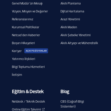
Genel Müdür'ün Mesajı
Akıllı Planlama
Vizyon, Misyon ve Değerler
Dijital Haritalama
Referanslarımız
Arazi Yönetimi
Kurumsal Politikalar
Akıllı Maden
Netcad'den Haberler
Akıllı Şebeke Yönetimi
Başarı Hikayeleri
Akıllı Altyapı ve Mühendislik
Kariyer
AÇIK POZİSYONLAR
Yatırımcı İlişkileri
Bilgi Toplumu Hizmetleri
İletişim
Eğitim & Destek
Blog
Netdesk / Teknik Destek
CBS (Coğrafi Bilgi
Sistemleri)
Online Eğitim Takvimi