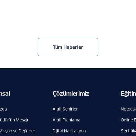
31.7.2026
Tüm Haberler
msal
Çözümlerimiz
Eğiti
ızda
Akıllı Şehirler
Netdesk
üdür'ün Mesajı
Akıllı Planlama
Online 
Misyon ve Değerler
Dijital Haritalama
Sertifik