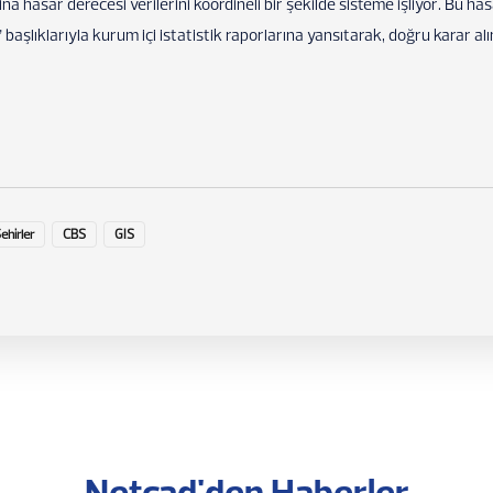
ina hasar derecesi verilerini koordineli bir şekilde sisteme işliyor. Bu h
 başlıklarıyla kurum içi istatistik raporlarına yansıtarak, doğru karar a
Şehirler
CBS
GIS
Netcad'den Haberler