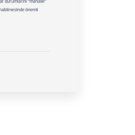
asar durumlarını “mahalle”
lınabilmesinde önemli