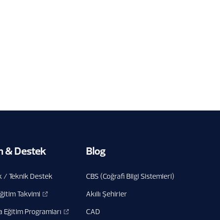
Zirvesi’ndeydi
30.7.2026
m & Destek
Blog
 / Teknik Destek
CBS (Coğrafi Bilgi Sistemleri)
Eğitim Takvimi
Akıllı Şehirler
a Eğitim Programları
CAD