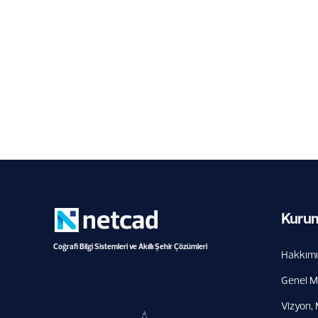
Birincisi
6.8.2026
Kuru
Coğrafi Bilgi Sistemleri ve Akıllı Şehir Çözümleri
Hakkım
Genel M
Vizyon, 