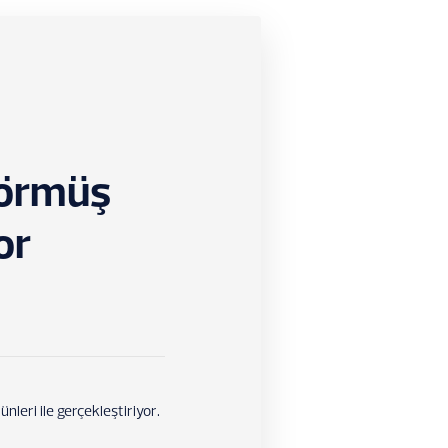
Görmüş
or
leri ile gerçekleştiriyor.