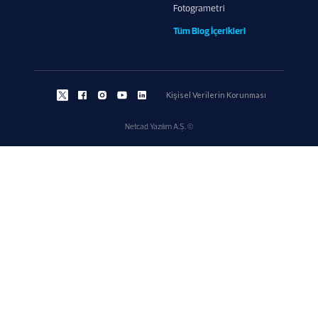
Fotogrametri
Tüm Blog İçerikleri
Kişisel Verilerin Korunması
Netcad Yazılım A.Ş. ©