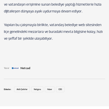
ve vatandaşın erişimine sunan belediye yaptığı hizmetlerle hızla
dijitalleşen dünyaya ayak uydurmaya devam ediyor.
Yapılan bu çalışmayla birlikte, vatandaş belediye web sitesinden
ilçe genelindeki mezarlara ve buradaki mevta bilgisine kolay, hızlı
ve şeffaf bir şekilde ulaşabiliyor.
Netcad
Yazar
Etiketler:
Akıllı Şehirler
Netigma
Haber
CBS