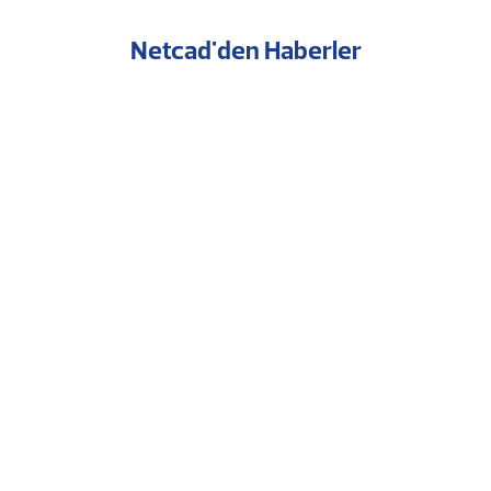
Netcad'den Haberler
Bornova’da Akıllı Şehir Dönemi