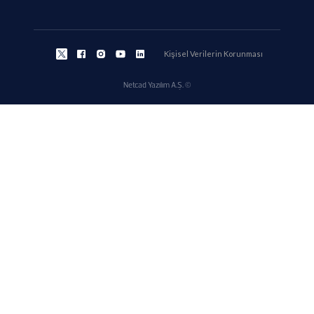
Kişisel Verilerin Korunması
Netcad Yazılım A.Ş. ©