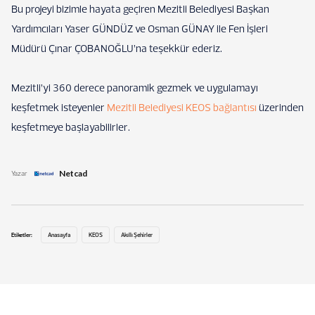
Bu projeyi bizimle hayata geçiren Mezitli Belediyesi Başkan
Yardımcıları Yaser GÜNDÜZ ve Osman GÜNAY ile Fen İşleri
Müdürü Çınar ÇOBANOĞLU’na teşekkür ederiz.
Mezitli’yi 360 derece panoramik gezmek ve uygulamayı
keşfetmek isteyenler
Mezitli Belediyesi KEOS bağlantısı
üzerinden
keşfetmeye başlayabilirler.
Netcad
Yazar
Etiketler:
Anasayfa
KEOS
Akıllı Şehirler