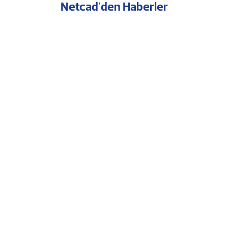
Netcad'den Haberler
Netcad Bir Kez Daha CBS Sektör Birincisi
6.8.2026