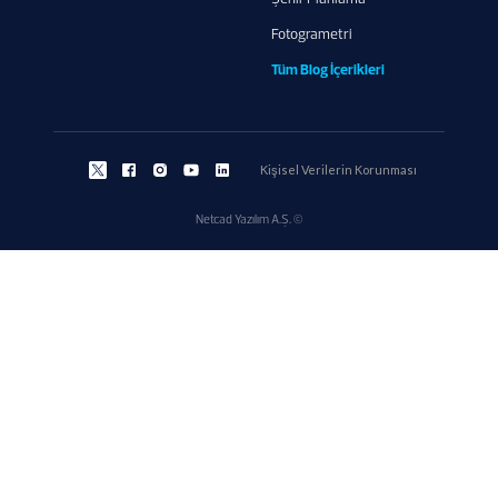
Fotogrametri
Tüm Blog İçerikleri
Kişisel Verilerin Korunması
Netcad Yazılım A.Ş. ©