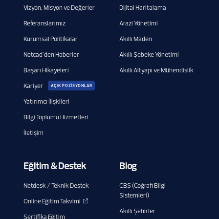
Vizyon, Misyon ve Değerler
Dijital Haritalama
Referanslarımız
Arazi Yönetimi
Kurumsal Politikalar
Akıllı Maden
Netcad'den Haberler
Akıllı Şebeke Yönetimi
Başarı Hikayeleri
Akıllı Altyapı ve Mühendislik
Kariyer
AÇIK POZİSYONLAR
Yatırımcı İlişkileri
Bilgi Toplumu Hizmetleri
İletişim
Eğitim & Destek
Blog
Netdesk / Teknik Destek
CBS (Coğrafi Bilgi
Sistemleri)
Online Eğitim Takvimi
Akıllı Şehirler
Sertifika Eğitim