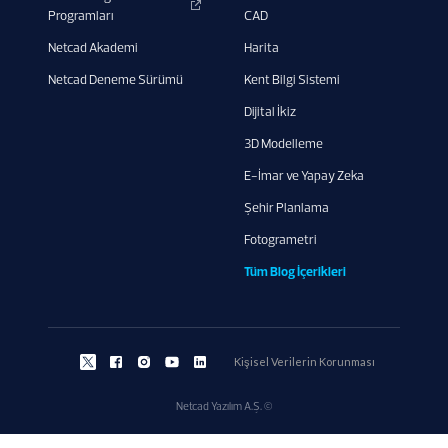
Programları
CAD
Netcad Akademi
Harita
Netcad Deneme Sürümü
Kent Bilgi Sistemi
Dijital İkiz
3D Modelleme
E-İmar ve Yapay Zeka
Şehir Planlama
Fotogrametri
Tüm Blog İçerikleri
Kişisel Verilerin Korunması
Netcad Yazılım A.Ş. ©