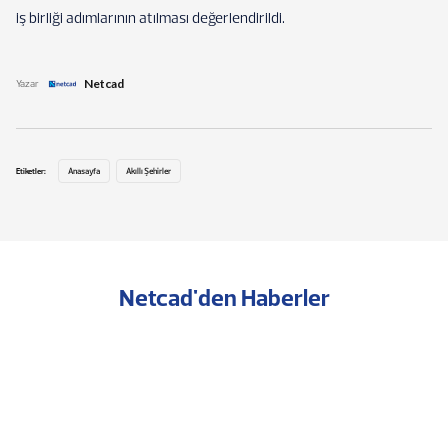
iş birliği adımlarının atılması değerlendirildi.
Netcad
Yazar
Etiketler:
Anasayfa
Akıllı Şehirler
Netcad'den Haberler