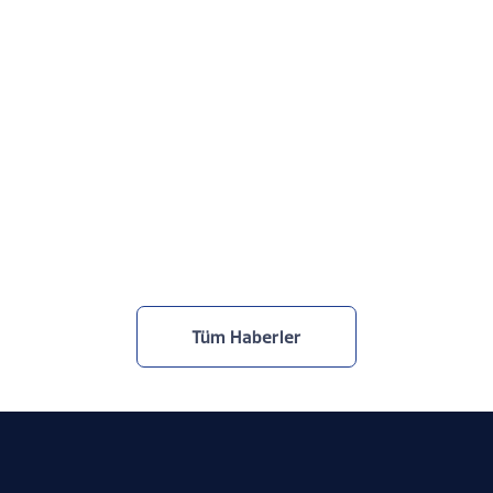
Netcad, TOBB Yapay Zekâ Zirvesi’ndeydi
30.7.2026
Tüm Haberler