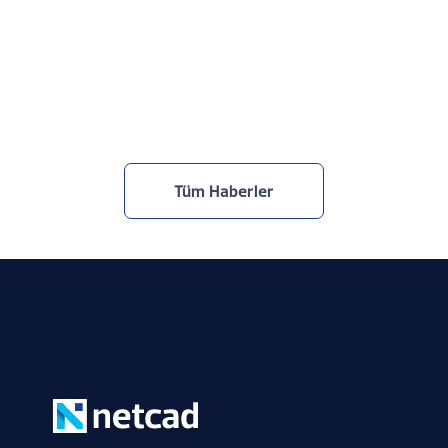
Netcad, TOBB Yapay Zekâ Zirvesi’ndeydi
30.7.2026
Tüm Haberler