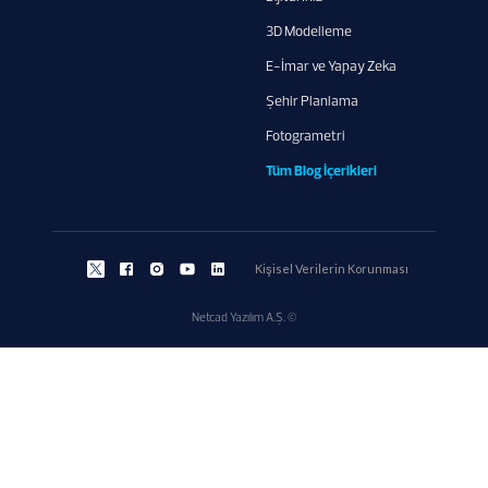
3D Modelleme
E-İmar ve Yapay Zeka
Şehir Planlama
Fotogrametri
Tüm Blog İçerikleri
Kişisel Verilerin Korunması
Netcad Yazılım A.Ş. ©