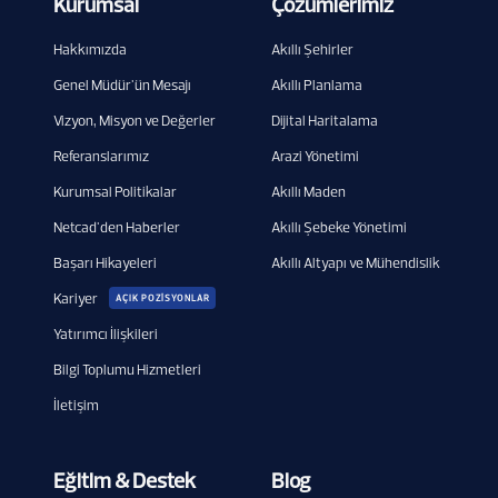
Kurumsal
Çözümlerimiz
Hakkımızda
Akıllı Şehirler
Genel Müdür'ün Mesajı
Akıllı Planlama
Vizyon, Misyon ve Değerler
Dijital Haritalama
Referanslarımız
Arazi Yönetimi
Kurumsal Politikalar
Akıllı Maden
Netcad'den Haberler
Akıllı Şebeke Yönetimi
Başarı Hikayeleri
Akıllı Altyapı ve Mühendislik
Kariyer
AÇIK POZİSYONLAR
Yatırımcı İlişkileri
Bilgi Toplumu Hizmetleri
İletişim
Eğitim & Destek
Blog