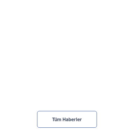
Netcad, TOBB Yapay Zekâ Zirvesi’ndeydi
30.7.2026
Tüm Haberler