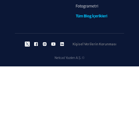
Fotogrametri
Tüm Blog İçerikleri
Kişisel Verilerin Korunması
Netcad Yazılım A.Ş. ©