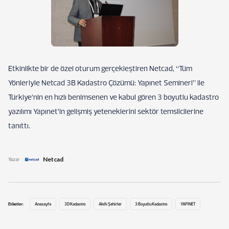
Etkinlikte bir de özel oturum gerçekleştiren Netcad, “Tüm
Yönleriyle Netcad 3B Kadastro Çözümü: Yapınet Semineri” ile
Türkiye’nin en hızlı benimsenen ve kabul gören 3 boyutlu kadastro
yazılımı Yapınet’in gelişmiş yeteneklerini sektör temsilcilerine
tanıttı.
Netcad
Yazar
Etiketler:
Anasayfa
3D Kadastro
Akıllı Şehirler
3 Boyutlu Kadastro
YAPINET