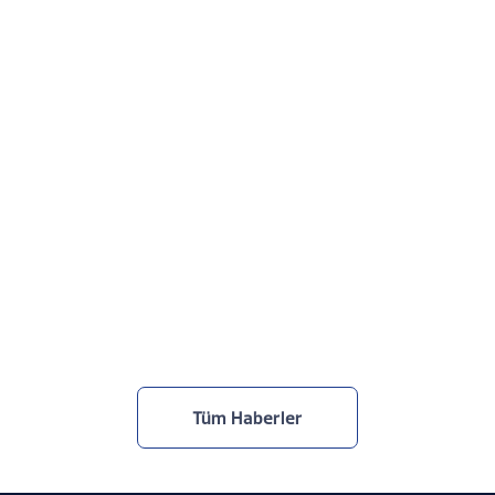
Netcad, TOBB Yapay Zekâ Zirvesi’ndeydi
30.7.2026
Tüm Haberler