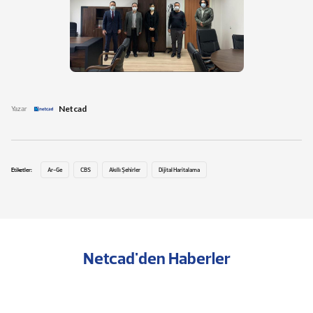
Netcad
Yazar
Etiketler:
Ar-Ge
CBS
Akıllı Şehirler
Dijital Haritalama
Netcad'den Haberler