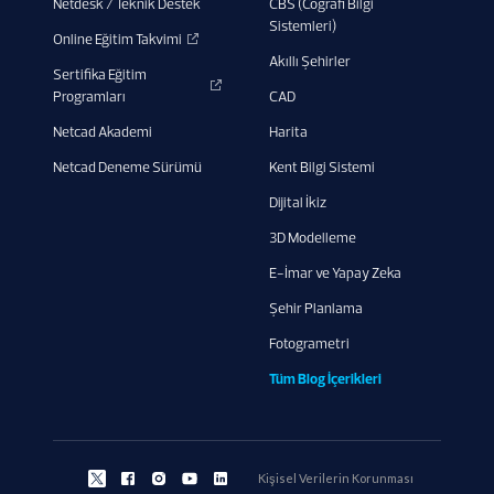
Netdesk / Teknik Destek
CBS (Coğrafi Bilgi
Sistemleri)
Online Eğitim Takvimi
Akıllı Şehirler
Sertifika Eğitim
Programları
CAD
Netcad Akademi
Harita
Netcad Deneme Sürümü
Kent Bilgi Sistemi
Dijital İkiz
3D Modelleme
E-İmar ve Yapay Zeka
Şehir Planlama
Fotogrametri
Tüm Blog İçerikleri
Kişisel Verilerin Korunması