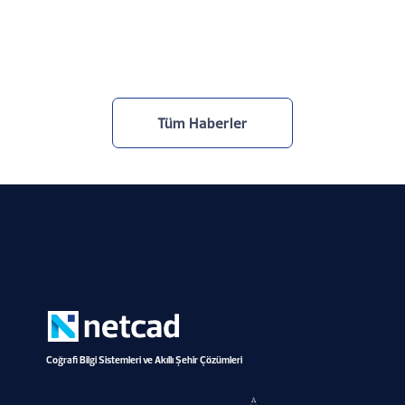
Netcad, TOBB Yapay Zekâ Zirvesi’ndeydi
30.7.2026
Tüm Haberler
Coğrafi Bilgi Sistemleri ve Akıllı Şehir Çözümleri