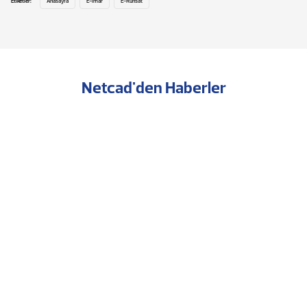
Etiketler:
Anasayfa
E-İmar
E-Ruhsat
Netcad'den Haberler