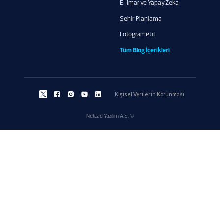
E-İmar ve Yapay Zeka
Şehir Planlama
Fotogrametri
Tüm Blog İçerikleri
Kişisel Verilerin Korunması
Netcad Yazılım A.Ş. ©