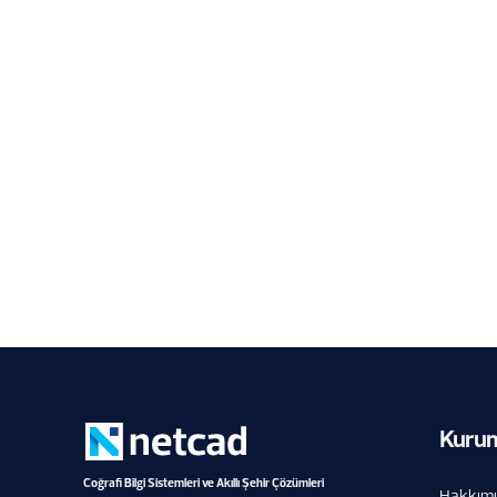
Netcad Bir Kez Daha CBS Sektör
Birincisi
6.8.2026
Kuru
Coğrafi Bilgi Sistemleri ve Akıllı Şehir Çözümleri
Hakkım