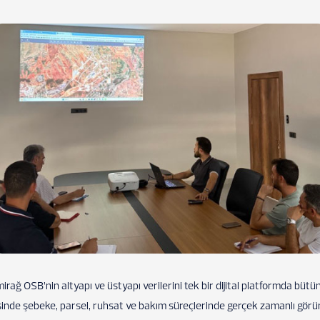
rağ OSB’nin altyapı ve üstyapı verilerini tek bir dijital platformda büt
sinde şebeke, parsel, ruhsat ve bakım süreçlerinde gerçek zamanlı görünür