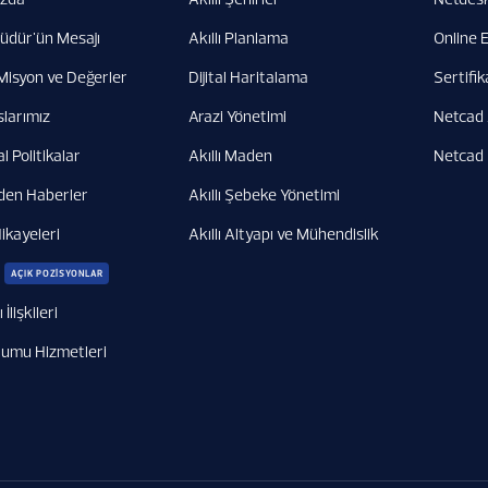
üdür'ün Mesajı
Akıllı Planlama
Online 
Misyon ve Değerler
Dijital Haritalama
Sertifik
slarımız
Arazi Yönetimi
Netcad
 Politikalar
Akıllı Maden
Netcad
den Haberler
Akıllı Şebeke Yönetimi
ikayeleri
Akıllı Altyapı ve Mühendislik
AÇIK POZİSYONLAR
 İlişkileri
plumu Hizmetleri