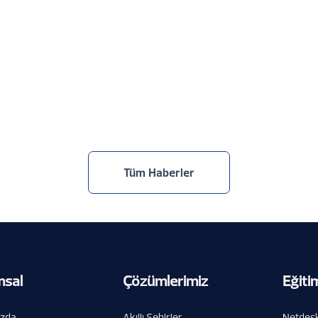
Bornova’da Akıllı Şehir Dönemi
31.7.2026
Tüm Haberler
msal
Çözümlerimiz
Eğiti
ızda
Akıllı Şehirler
Netdesk