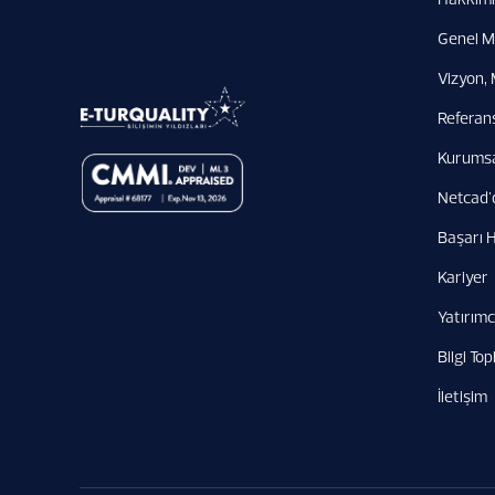
Genel M
Vizyon, 
Referan
Kurumsal
Netcad'
Başarı H
Kariyer
Yatırımcı
Bilgi To
İletişim