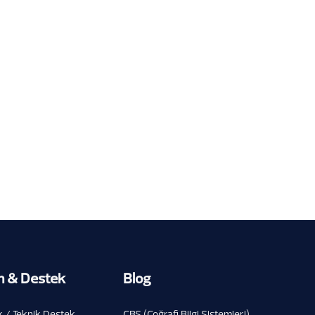
Netcad, TOBB Yapay Zekâ
Zirvesi’ndeydi
30.7.2026
m & Destek
Blog
 / Teknik Destek
CBS (Coğrafi Bilgi Sistemleri)