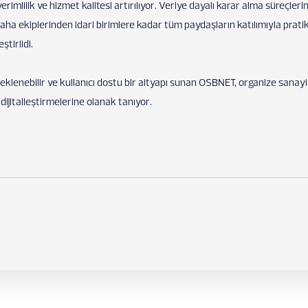
rimlilik ve hizmet kalitesi artırılıyor. Veriye dayalı karar alma süreçleri
saha ekiplerinden idari birimlere kadar tüm paydaşların katılımıyla prati
ştirildi.
lçeklenebilir ve kullanıcı dostu bir altyapı sunan OSBNET, organize sanayi
dijitalleştirmelerine olanak tanıyor.