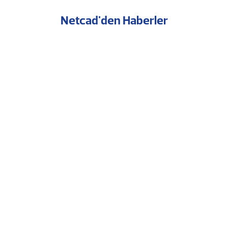
Netcad'den Haberler
Bornova’da Akıllı Şehir Dönemi