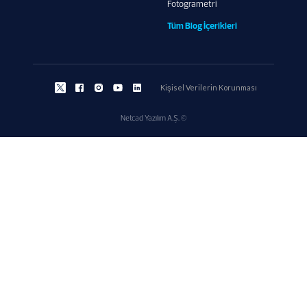
Fotogrametri
Tüm Blog İçerikleri
Kişisel Verilerin Korunması
Netcad Yazılım A.Ş. ©