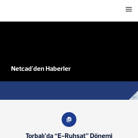
Netcad'den Haberler
Torbalı’da “E-Ruhsat” Dönemi