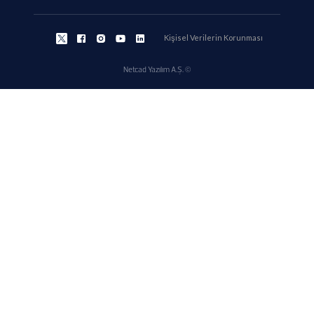
Kişisel Verilerin Korunması
Netcad Yazılım A.Ş. ©