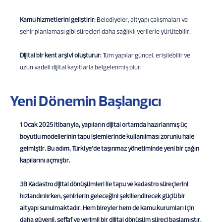
Kamu hizmetlerini geliştirir:
Belediyeler, altyapı çalışmaları ve
şehir planlaması gibi süreçleri daha sağlıklı verilerle yürütebilir.
Dijital bir kent arşivi oluşturur:
Tüm yapılar güncel, erişilebilir ve
uzun vadeli dijital kayıtlarla belgelenmiş olur.
Yeni Dönemin Başlangıcı
1 Ocak 2025 itibarıyla, yapıların dijital ortamda hazırlanmış üç
boyutlu modellerinin tapu işlemlerinde kullanılması zorunlu hale
gelmiştir. Bu adım, Türkiye’de taşınmaz yönetiminde yeni bir çağın
kapılarını açmıştır.
3B Kadastro dijital dönüşümleri ile tapu ve kadastro süreçlerini
hızlandırılırken, şehirlerin geleceğini şekillendirecek güçlü bir
altyapı sunulmaktadır. Hem bireyler hem de kamu kurumları için
daha güvenli, şeffaf ve verimli bir dijital dönüşüm süreci başlamıştır.