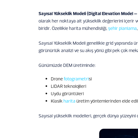
Sayısal Yükseklik Modeli (Digital Elevation Model 
olarak her noktaya ait yükseklik değerlerini içerir
biridir. Özellikle harita mühendisliği,
şehir planlama
Sayısal Yükseklik Modeli genellikle grid yapısında üret
görünürlük analizi ve su akış yönü gibi pek çok mekân
Günümüzde DEM üretiminde:
Drone
fotogrametri
si
LiDAR teknolojileri
Uydu görüntüleri
Klasik
harita
üretim yöntemlerinden elde edile
Sayısal yükseklik modelleri, gerçek dünya yüzeyini di