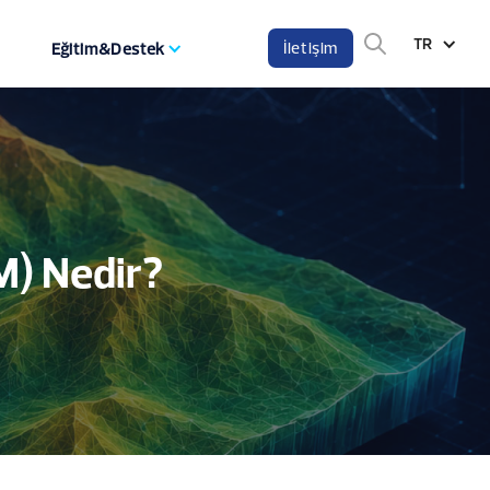
TR
İletişim
Eğitim&Destek
M) Nedir?