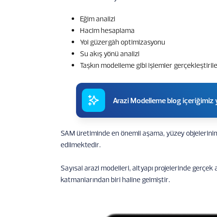
Eğim analizi
Hacim hesaplama
Yol güzergâh optimizasyonu
Su akış yönü analizi
Taşkın modelleme gibi işlemler gerçekleştirileb
Arazi Modelleme blog içeriğimiz 
SAM üretiminde en önemli aşama, yüzey objelerinin d
edilmektedir.
Sayısal arazi modelleri, altyapı projelerinde gerçek
katmanlarından biri haline gelmiştir.