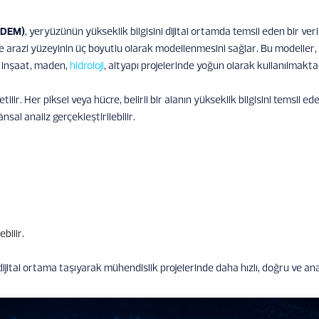
– DEM)
, yeryüzünün yükseklik bilgisini dijital ortamda temsil eden bir verid
 ve arazi yüzeyinin üç boyutlu olarak modellenmesini sağlar. Bu modeller,
, inşaat, maden,
hidroloji
, altyapı projelerinde yoğun olarak kullanılmakta
ilir. Her piksel veya hücre, belirli bir alanın yükseklik bilgisini temsil ed
sal analiz gerçekleştirilebilir.
bilir.
jital ortama taşıyarak mühendislik projelerinde daha hızlı, doğru ve anali